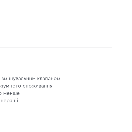
і змішувальним клапаном
розумного споживання
бо менше
енерації