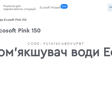
Рішення для
beta
І
Ecosoft Wizard
надзвичайних ситуацій
и Ecosoft Pink 150
osoft Pink 150
CODE:
FU1016CABDVUPBT
м'якшувач води Ec