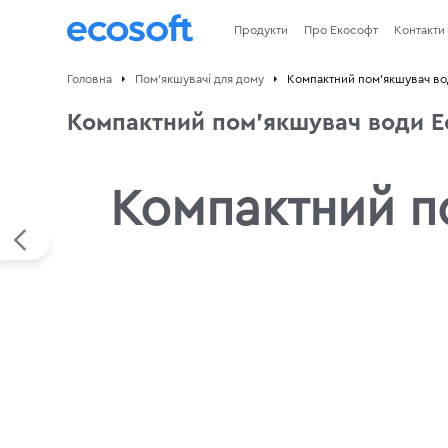
Продукти
Про Екософт
Контакти
Головна
Пом'якшувачі для дому
Компактний пом'якшувач вод
Компактний пом'якшувач води Ec
Компактний по