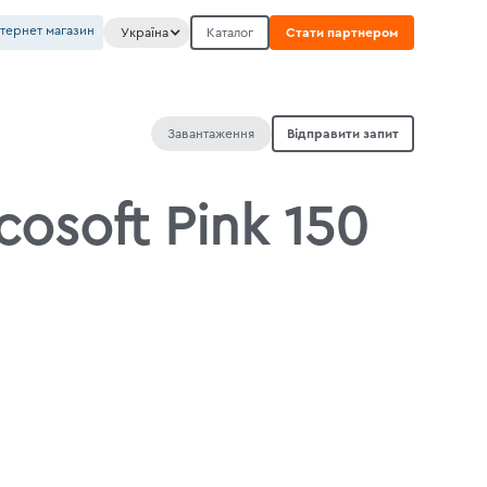
нтернет магазин
Україна
Каталог
Стати партнером
Завантаження
Відправити запит
osoft Pink 150