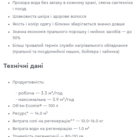
Прозора вода без запаху в кожному крані, сяюча сантехніка
і посуд
Шовковиста шкіра і здорове волосся
Якість і колір одягу і білизни зберігається значно довше
Значна економія прального порошку і мийних засобів — до
50%
Більш тривалий термін служби нагрівального обладнання
(пральної та посудомийної машин, бойлера і чайника)
Технічні дані
Продуктивність:
- робоча — 3.3 м³/год
- максимальна — 3.9 м³/год
Об'єм Ecomix® — 100 л
Ресурс* — 14.0 м³
Витрата солі на регенерацію** — 10.0–16.0 кг
Витрата води на регенерацію — 1.0 м³
Тривалість регенерації — 80–110 хв