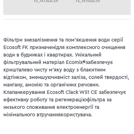
FS_FK1354CEMIXC
FS_FK1054CEMIXC
Фільтри знезалізнення та пом'якшення води серії
Ecosoft FK призначенідля комплексного очищення
води в будинках і квартирах. Унікальний
фільтрувальний матеріал Ecomix®забезпечує
кришталево чисту м’яку воду з блакитним
відтінком, зменшуючивміст заліза, солей твердості,
мангану, амонію та органічних речовин.
Клапанкерування Ecosoft Clack WS1 CE забезпечує
ефективну роботу та регенераціюфільтра за
низького споживання електроенергії та
мінімального втручаннякористувача.