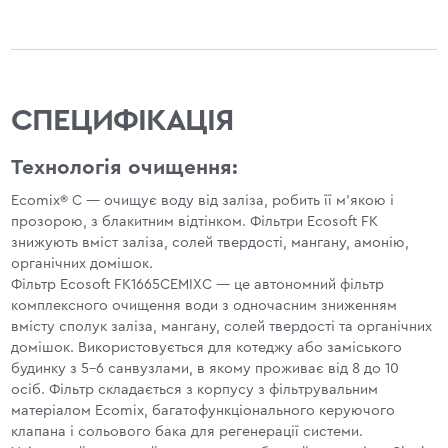
СПЕЦИФІКАЦІЯ
Технологія очищення:
Ecomix® C — очищує воду від заліза, робить її м'якою і
прозорою, з блакитним відтінком. Фільтри Ecosoft FK
знижують вміст заліза, солей твердості, мангану, амонію,
органічних домішок.
Фільтр Ecosoft FK1665CEMIXC — це автономний фільтр
комплексного очищення води з одночасним зниженням
вмісту сполук заліза, мангану, солей твердості та органічних
домішок. Використовується для котеджу або заміського
будинку з 5-6 санвузлами, в якому проживає від 8 до 10
осіб. Фільтр складається з корпусу з фільтрувальним
матеріалом Ecomix, багатофункціонального керуючого
клапана і сольового бака для регенерації системи.