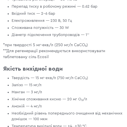
Перепад тиску в робочому режимі — 0.62 бар
Вхідний тиск — 2–6 бар
Електроживлення — 230 В, 50 Гц
Споживана потужність — 30 W
Діаметр підключення трубопроводів — 1’’
*при твердості 5 мг-екв/л (250 мг/л CaCO₃)
**Для регенерації рекомендується використовувати
таблетовану сіль Ecosil
Якість вихідної води
Твердість — 15 мг-екв/л (750 мг/л CaCO₃)
Залізо — 15 мг/л
Манган — 3 мг/л
Хімічне споживання кисню — 20 мг O₂/л
Амоній — 4 мг/л
Необхідний рівень попереднього очищення від механічних
домішок — 100 мкм
Температура вихідної води — +4…+30 °С