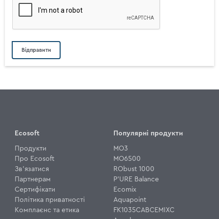
Ecosoft
Популярні продукти
Продукти
MO3
Про Ecosoft
MO6500
Зв'язатися
RObust 1000
Партнерам
P'URE Balance
Сертифікати
Ecomix
Політика приватності
Aquapoint
Комплаєнс та етика
FK1035CABCEMIXC