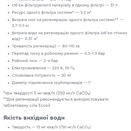
Об'єм фільтруючого матеріалу в одному фільтрі — 37 л
Ресурс одного фільтра системи* — 5.2 м³
Витрата солі на регенерацію одного фільтра системи** —
3.7–5.9 кг
Витрата води на регенерацію одного фільтра (об'єм стічних
вод)— 0.37 м³
Тривалість регенерації — 80–110 хв
Перепад тиску в робочому режимі — 0.5-1.0 бар
Робочий тиск — 2–6 бар
Електроживлення — 220 В, 50 Гц
Споживана потужність — 30 W
Діаметр підключення трубопроводів — 1’’
*при твердості 5 мг-екв/л (250 мг/л CaCO₃)
**Для регенерації рекомендується використовувати
таблетовану сіль Ecosil
Якість вихідної води
Твердість — 15 мг-екв/л (750 мг/л CaCO₃)