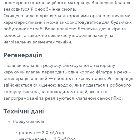
полімерного композиційного матеріалу. Всередині балонів
знаходиться йіонообмінна смола.
Очищена вода відрізняється хорошими органолептичними
характеристиками і може використовуватись для будь-яких
побутових потреб. Вона повністю безпечна для шкіри та
волосся, а також не викликає утворення накипу на
нагрівальних елементах техніки.
Регенерація
Після вичерпання ресурсу фільтруючого матеріалу
керуючий клапан переводить один корпус фільтра в режим
регенерації, а інший — вводить в експлуатацію. Регенерація
здійснюється очищеною водою, яка подається з робочого
корпусу фільтра, та проходить 5 стадій, які чітко
запрограмовані та реалізуються клапаном самостійно.
Технічні дані
Продуктивність:
- робоча — 2.0 м³/год
- максимальна — 2.5 м³/год