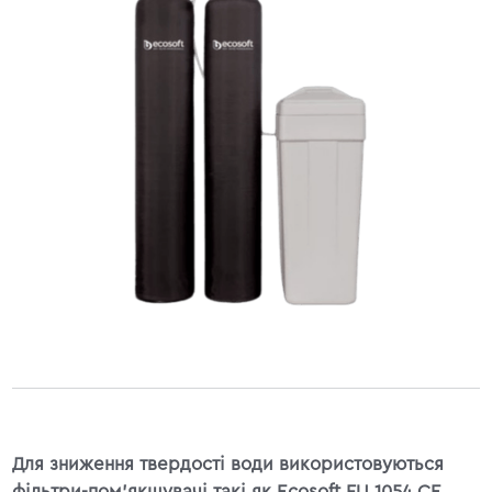
Для зниження твердості води використовуються
фільтри-пом'якшувачі такі як Ecosoft FU 1054 CE