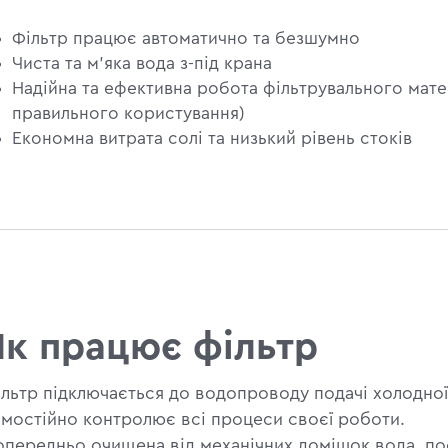
Фільтр працює автоматично та безшумно
Чиста та м'яка вода з-під крана
Надійна та ефективна робота фільтрувального мате
правильного користування)
Економна витрата солі та низький рівень стоків
Як працює фільтр
ільтр підключається до водопроводу подачі холодної
амостійно контролює всі процеси своєї роботи.
опередньо очищена від механічних домішок вода, пос