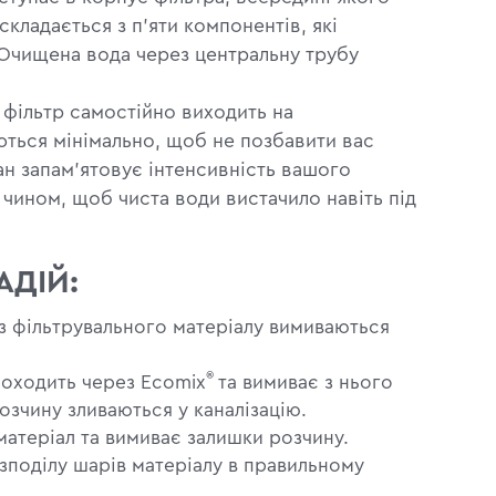
складається з п'яти компонентів, які
. Очищена вода через центральну трубу
 фільтр самостійно виходить на
ються мінімально, щоб не позбавити вас
ан запам'ятовує інтенсивність вашого
 чином, щоб чиста води вистачило навіть під
АДІЙ:
з фільтрувального матеріалу вимиваються
®
роходить через Ecomix
та вимиває з нього
озчину зливаються у каналізацію.
атеріал та вимиває залишки розчину.
поділу шарів матеріалу в правильному