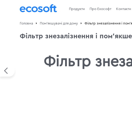
Продукти
Про Екософт
Контакти
Головна
Пом'якшувачі для дому
Фільтр знезалізнення і пом
Фільтр знезалізнення і пом'якш
Фільтр знеза