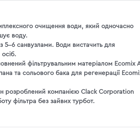
мплексного очищення води, який одночасно
шує воду.
з 5‒6 санвузлами. Води вистачить для
0 осіб.
аповнений фільтрувальним матеріалом Ecomix A
ана та сольового бака для регенерації Ecomi
н розроблений компанією Clack Corporation
оту фільтра без зайвих турбот.