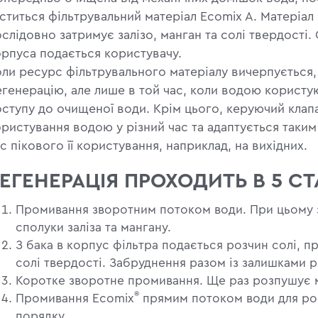
ститься фільтрувальний матеріал Ecomix A. Матеріал 
слідовно затримує залізо, манган та солі твердості
орпуса подається користувачу.
оли ресурс фільтрувального матеріалу вичерпується,
егенерацію, але лише в той час, коли водою користу
оступу до очищеної води. Крім цього, керуючий клап
ристування водою у різний час та адаптується таким
с пікового її користування, наприклад, на вихідних.
ЕГЕНЕРАЦІЯ ПРОХОДИТЬ В 5 СТ
Промивання зворотним потоком води. При цьому 
сполуки заліза та мангану.
З бака в корпус фільтра подається розчин солі, п
солі твердості. Забруднення разом із залишками р
Коротке зворотне промивання. Ще раз розпушує м
®
Промивання Ecomix
прямим потоком води для роз
порядку.