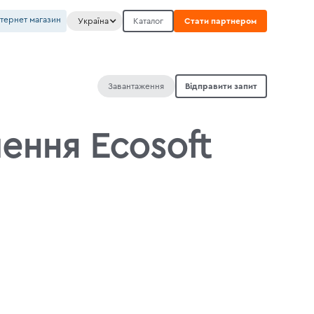
нтернет магазин
Україна
Каталог
Стати партнером
Завантаження
Відправити запит
шення Ecosoft