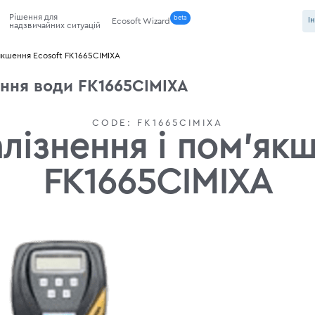
Рішення для
beta
І
Ecosoft Wizard
надзвичайних ситуацій
'якшення Ecosoft FK1665CIMIXA
ення води FK1665CIMIXA
CODE:
FK1665CIMIXA
лізнення і пом'як
FK1665CIMIXA