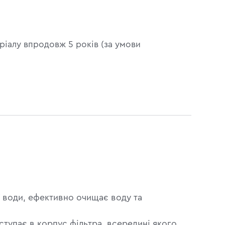
ріалу впродовж 5 років (за умови
 води, ефективно очищає воду та
тупає в корпус фільтра, всередині якого