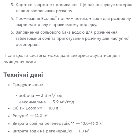
Коротке зворотне промивання. Ще раз розпушує матеріал
та вимиває залишки розчину.
®
Промивання Ecomix
прямим потоком води для розподілу
шарів матеріалу в правильному порядку.
Заповнення сольового бака водою для розчинення
таблетованої солі та приготування розчину для наступної
регенерації.
Після цього система може далі використовуватися для
очищення води.
Технічні дані
Продуктивність:
- робоча — 3.3 м³/год
- максимальна — 3.9 м³/год
Об'єм Ecomix® — 100 л
Ресурс* — 14.0 м³
Витрата солі на регенерацію** — 10.0–16.0 кг
Витрата води на регенерацію — 1.0 м³