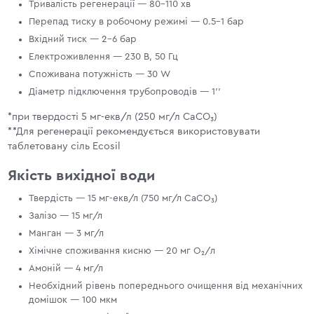
Тривалість регенерації — 80–110 хв
Перепад тиску в робочому режимі — 0.5-1 бар
Вхідний тиск — 2–6 бар
Електроживлення — 230 В, 50 Гц
Споживана потужність — 30 W
Діаметр підключення трубопроводів — 1’’
*при твердості 5 мг-екв/л (250 мг/л CaCO₃)
**Для регенерації рекомендується використовувати
таблетовану сіль Ecosil
Якість вихідної води
Твердість — 15 мг-екв/л (750 мг/л CaCO₃)
Залізо — 15 мг/л
Манган — 3 мг/л
Хімічне споживання кисню — 20 мг O₂/л
Амоній — 4 мг/л
Необхідний рівень попереднього очищення від механічних
домішок — 100 мкм