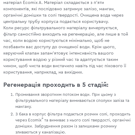
матеріал Ecomix A. Матеріал складається з п'яти
компонентів, які послідовно затримує залізо, манган,
органічні домішки та солі твердості. Очищена вода через
центральну трубу корпуса подається користувачу.
Коли ресурс фільтрувального матеріалу вичерпується,
фільтр самостійно виходить на регенерацію, але лише в той
час, коли водою користуються мінімально, щоб не
позбавити вас доступу до очищеної води. Крім цього,
керуючий клапан запам'ятовує інтенсивність вашого
користування водою у різний час та адаптується таким
чином, щоб чиста води вистачило навіть під час пікового її
користування, наприклад, на вихідних.
Регенерація проходить в 5 стадій:
Промивання зворотним потоком води. При цьому з
фільтрувального матеріалу вимиваються сполуки заліза та
мангану.
З бака в корпус фільтра подається розчин солі, проходить
®
через Ecomix
та вимиває з нього солі твердості, органічні
домішки. Забруднення разом із залишками розчину
зливаються у каналізацію.