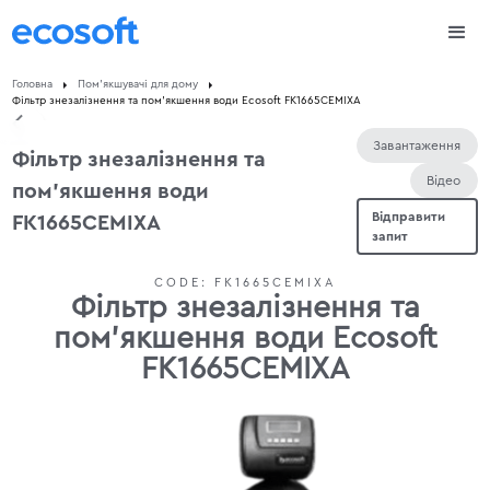
Головна
Пом'якшувачі для дому
Фільтр знезалізнення та пом’якшення води Ecosoft FK1665CEMIXА
Завантаження
Фільтр знезалізнення та
Відео
пом'якшення води
Відправити
FK1665CEMIXA
запит
CODE:
FK1665CEMIXA
Фільтр знезалізнення та
пом’якшення води Ecosoft
FK1665CEMIXА