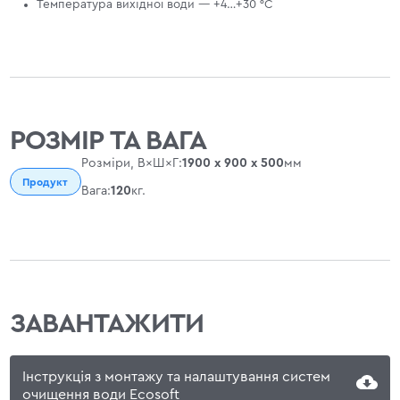
Температура вихідної води — +4…+30 °С
РОЗМІР ТА ВАГА
Розміри, В×Ш×Г:
1900 х 900 х 500
мм
Продукт
Вага:
120
кг.
ЗАВАНТАЖИТИ
Інструкція з монтажу та налаштування систем
очищення води Ecosoft