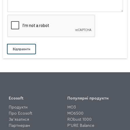
Ecosoft
Популярні продукти
Продукти
MO3
Про Ecosoft
MO6500
Зв'язатися
RObust 1000
Партнерам
P'URE Balance