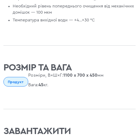
Необхідний рівень попереднього очищення від механічних
домішок — 100 мкм
Температура вихідної води — +4…+30 °С
РОЗМІР ТА ВАГА
Розміри, В×Ш×Г:
1100 х 700 х 450
мм
Продукт
Вага:
45
кг.
ЗАВАНТАЖИТИ