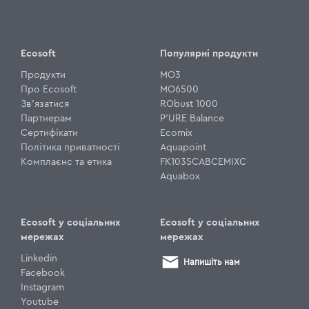
Ecosoft
Популярні продукти
Продукти
MO3
Про Ecosoft
MO6500
Зв'язатися
RObust 1000
Партнерам
P'URE Balance
Сертифікати
Ecomix
Політика приватності
Aquapoint
Комплаєнс та етика
FK1035CABCEMIXC
Aquabox
Ecosoft у соціальних
Ecosoft у соціальних
мережах
мережах
Linkedin
Напишіть нам
Facebook
Instagram
Youtube