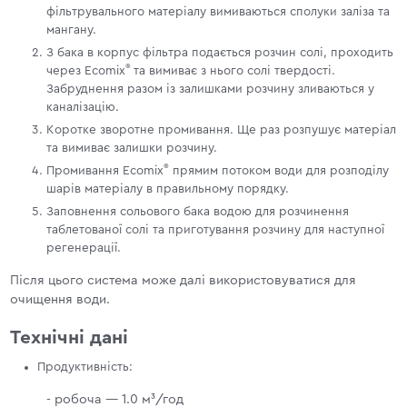
фільтрувального матеріалу вимиваються сполуки заліза та
мангану.
З бака в корпус фільтра подається розчин солі, проходить
®
через Ecomix
та вимиває з нього солі твердості.
Забруднення разом із залишками розчину зливаються у
каналізацію.
Коротке зворотне промивання. Ще раз розпушує матеріал
та вимиває залишки розчину.
®
Промивання Ecomix
прямим потоком води для розподілу
шарів матеріалу в правильному порядку.
Заповнення сольового бака водою для розчинення
таблетованої солі та приготування розчину для наступної
регенерації.
Після цього система може далі використовуватися для
очищення води.
Технічні дані
Продуктивність:
- робоча — 1.0 м³/год