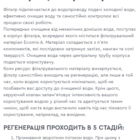
Фільтр підключається до водопроводу подачі холодної води,
ефективно очищає воду та самостійно контролює всі
процеси своєї роботи.
Попередньо очищена від механічних домішок вода, поступає
в корпус фільтра, всередині якого міститься фільтрувальний
матеріал Ecomix A. Матеріал складається з п'яти
компонентів, які послідовно затримує залізо, манган та солі
твердості. Очищена вода через центральну трубу корпуса
подається користувачу.
Коли ресурс фільтрувального матеріалу вичерпується,
фільтр самостійно виходить на регенерацію, але лише в той
час, коли водою користуються мінімально, щоб не
позбавити вас доступу до очищеної води. Крім цього,
керуючий клапан запам'ятовує інтенсивність вашого
користування водою у різний час та адаптується таким
чином, щоб чиста води вистачило навіть під час пікового її
користування, наприклад, на вихідних.
РЕГЕНЕРАЦІЯ ПРОХОДИТЬ В 5 СТАДІЙ:
Промивання зворотним потоком води. При цьому з