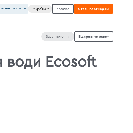
нтернет магазин
Україна
Каталог
Стати партнером
Завантаження
Відправити запит
 води Ecosoft