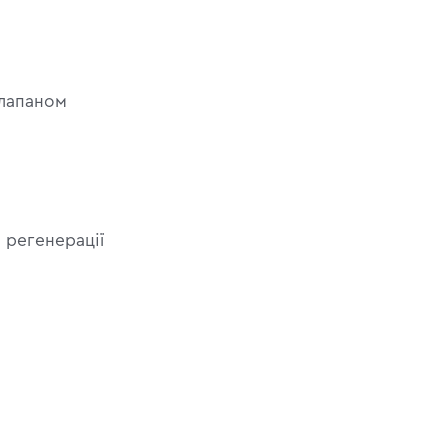
клапаном
 регенерації