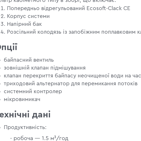
льтр кабінетного типу в зборі, що включає:
Попередньо відрегульований Ecosoft-Clack CE
Корпус системи
Напірний бак
Розсільний колодязь із запобіжним поплавковим 
пції
байпасний вентиль
зовнішній клапан підмішування
клапан перекриття байпасу неочищеної води на час
триходовий альтернатор для перемикання потоків
системний контролер
мікровимикач
ехнічні дані
Продуктивність:
 робоча — 1.5 м³/год