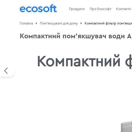
Продукти
Про Екософт
Контакти
Головна
Пом'якшувачі для дому
Компактний фільтр пом'якше
Компактний пом'якшувач води Ar
Компактний ф