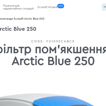
Рішення для
beta
І
Ecosoft Wizard
надзвичайних ситуацій
ння води Ecosoft Arctic Blue 250
ctic Blue 250
CODE:
FU1035CABCE
ільтр пом'якшення
Arctic Blue 250