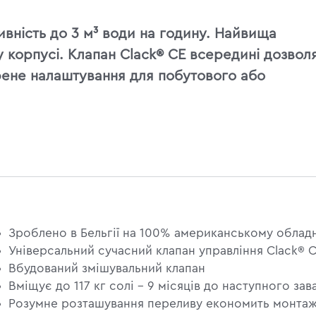
ивність до 3 м³ води на годину. Найвища
у корпусі. Клапан Clack® CE всередині дозвол
рене налаштування для побутового або
Зроблено в Бельгії на 100% американському облад
Універсальний сучасний клапан управління Сlack® C
Вбудований змішувальний клапан
Вміщує до 117 кг солі - 9 місяців до наступного за
Розумне розташування переливу економить монтажн