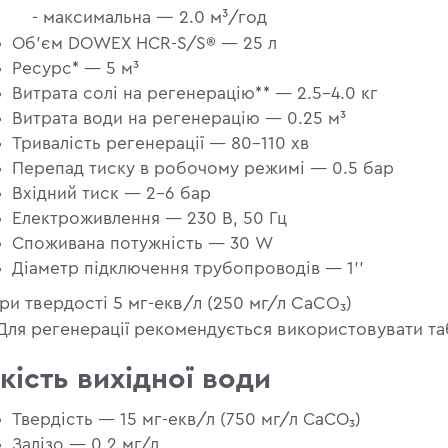
 максимальна — 2.0 м³/год
Об'єм DOWEX HCR-S/S® — 25 л
Ресурс* — 5 м³
Витрата солі на регенерацію** — 2.5–4.0 кг
Витрата води на регенерацію — 0.25 м³
Тривалість регенерації — 80–110 хв
Перепад тиску в робочому режимі — 0.5 бар
Вхідний тиск — 2–6 бар
Електроживлення — 230 В, 50 Гц
Споживана потужність — 30 W
Діаметр підключення трубопроводів — 1’’
ри твердості 5 мг-екв/л (250 мг/л CaCO₃)
Для регенерації рекомендується використовувати таб
кість вихідної води
Твердість — 15 мг-екв/л (750 мг/л CaCO₃)
Залізо — 0.2 мг/л