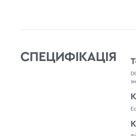
СПЕЦИФІКАЦІЯ
Т
D
з
К
Ec
К