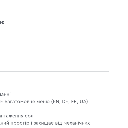
яє
нанні
E Багатомовне меню (EN, DE, FR, UA)
вантаження солі
ий простір і захищає від механічних