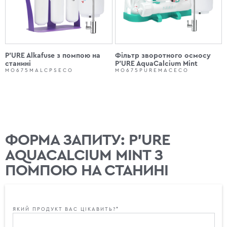
P'URE Alkafuse з помпою на
Фільтр зворотного осмосу
станині
P'URE AquaCalcium Mint
MO675MALCPSECO
MO675PUREMACECO
ФОРМА ЗАПИТУ: P'URE
AQUACALCIUM MINT З
ПОМПОЮ НА СТАНИНІ
ЯКИЙ ПРОДУКТ ВАС ЦІКАВИТЬ?*