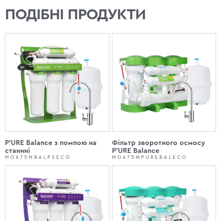
ПОДІБНІ ПРОДУКТИ
P'URE Balance з помпою на
Фільтр зворотного осмосу
станині
P'URE Balance
MO675MBALPSECO
MO675MPUREBALECO