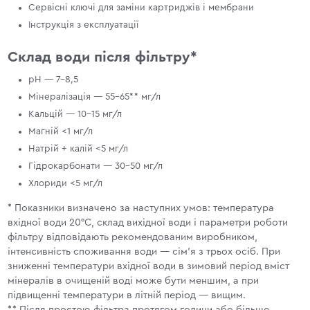
Сервісні ключі для заміни картриджів і мембрани
Інструкція з експлуатації
Склад води після фільтру*
pH — 7–8,5
Мінералізація — 55–65** мг/л
Кальцій — 10–15 мг/л
Магній <1 мг/л
Натрій + калій <5 мг/л
Гідрокарбонати — 30–50 мг/л
Хлориди <5 мг/л
* Показники визначено за наступних умов: температура
вхідної води 20°С, склад вихідної води і параметри роботи
фільтру відповідають рекомендованим виробником,
інтенсивність споживання води — сім’я з трьох осіб. При
зниженні температури вхідної води в зимовий період вміст
мінералів в очищеній воді може бути меншим, а при
підвищенні температури в літній період — вищим.
** Після простою фільтра протягом години або більше,