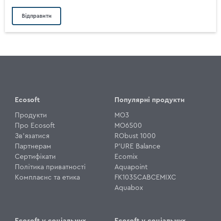
Ecosoft
Популярні продукти
Продукти
MO3
Про Ecosoft
MO6500
Зв'язатися
RObust 1000
Партнерам
P'URE Balance
Сертифікати
Ecomix
Політика приватності
Aquapoint
Комплаєнс та етика
FK1035CABCEMIXC
Aquabox
Ecosoft у соціальних
Ecosoft у соціальних