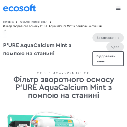
Головна
Фільтри питної води
Фільтр зворотного осмосу P'URE AquaCalcium Mint з помпою на станині
Завантаження
P'URE AquaCalcium Mint з
Відео
помпою на станині
Відправити
запит
CODE:
MO675PSMACECO
Фільтр зворотного осмосу
P'URE AquaCalcium Mint з
помпою на станині