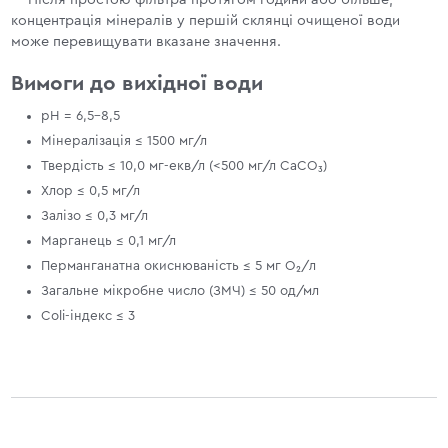
концентрація мінералів у першій склянці очищеної води
може перевищувати вказане значення.
Вимоги до вихідної води
pH = 6,5–8,5
Мінералізація ≤ 1500 мг/л
Твердість ≤ 10,0 мг-екв/л (<500 мг/л CaCO₃)
Хлор ≤ 0,5 мг/л
Залізо ≤ 0,3 мг/л
Марганець ≤ 0,1 мг/л
Перманганатна окиснюваність ≤ 5 мг O₂/л
Загальне мікробне число (ЗМЧ) ≤ 50 од/мл
Coli-індекс ≤ 3