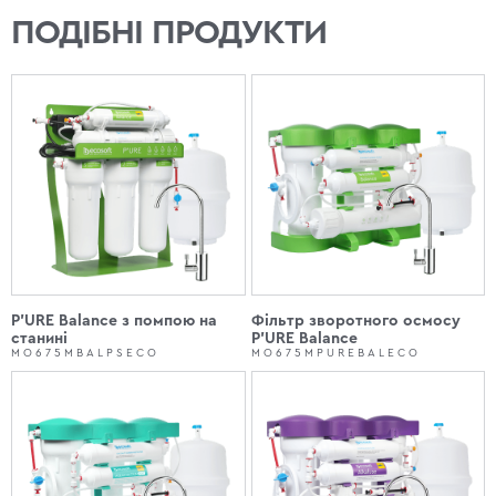
ПОДІБНІ ПРОДУКТИ
P'URE Balance з помпою на
Фільтр зворотного осмосу
станині
P'URE Balance
MO675MBALPSECO
MO675MPUREBALECO