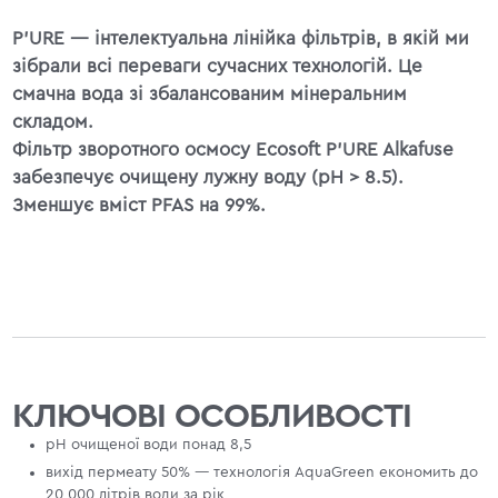
P'URE — інтелектуальна лінійка фільтрів, в якій ми
зібрали всі переваги сучасних технологій. Це
смачна вода зі збалансованим мінеральним
складом.
Фільтр зворотного осмосу Ecosoft P'URE Alkafuse
забезпечує очищену лужну воду (pH > 8.5).
Зменшує вміст PFAS на 99%.
КЛЮЧОВІ ОСОБЛИВОСТІ
pH очищеної води понад 8,5
вихід пермеату 50% — технологія AquaGreen економить до
20 000 літрів води за рік