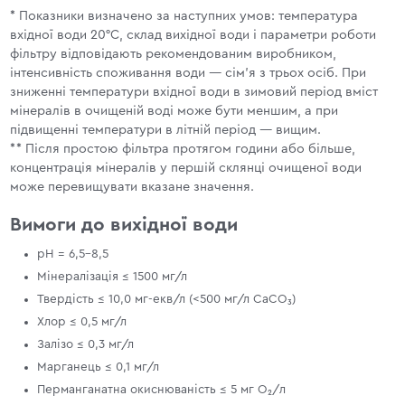
* Показники визначено за наступних умов: температура
вхідної води 20°С, склад вихідної води і параметри роботи
фільтру відповідають рекомендованим виробником,
інтенсивність споживання води — сім’я з трьох осіб. При
зниженні температури вхідної води в зимовий період вміст
мінералів в очищеній воді може бути меншим, а при
підвищенні температури в літній період — вищим.
** Після простою фільтра протягом години або більше,
концентрація мінералів у першій склянці очищеної води
може перевищувати вказане значення.
Вимоги до вихідної води
pH = 6,5–8,5
Мінералізація ≤ 1500 мг/л
Твердість ≤ 10,0 мг-екв/л (<500 мг/л CaCO₃)
Хлор ≤ 0,5 мг/л
Залізо ≤ 0,3 мг/л
Марганець ≤ 0,1 мг/л
Перманганатна окиснюваність ≤ 5 мг O₂/л