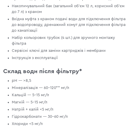
Накопичувальний бак (загальний об'єм 12 л, корисний об'єм
до 7 л) з краном
Вхідна муфта з краном подачі води для підключення фільтра
до водопроводу, дренажний хомут для підключення фільтра
до каналізації
Набір кольорових трубок (4 шт.) для зручного монтажу
фільтра
Сервісні ключі для заміни картриджів і мембрани
Інструкція з експлуатації
Склад води після фільтру*
pH — >8,5
Мінералізація — 60-120** мг/л
Кальцій — 5–15 мг/л
Магній — 5–15 мг/л
Натрій + калій <5 мг/л
Гідрокарбонати — 30–60 мг/л
Хлориди <5 мг/л