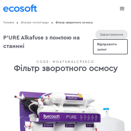
Головна
Фільтри питної води
Фільтр зворотного осмосу
Завантаження
P'URE Alkafuse з помпою на
Відправити
станині
запит
CODE:
MO675MALCPSECO
Фільтр зворотного осмосу