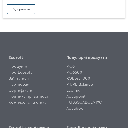
Ecosoft
Популярні продукти
Продукти
MO3
Про Ecosoft
MO6500
Зв'язатися
RObust 1000
Партнерам
P'URE Balance
Сертифікати
Ecomix
Політика приватності
Aquapoint
Комплаєнс та етика
FK1035CABCEMIXC
Aquabox
Ecosoft у соціальних
Ecosoft у соціальних