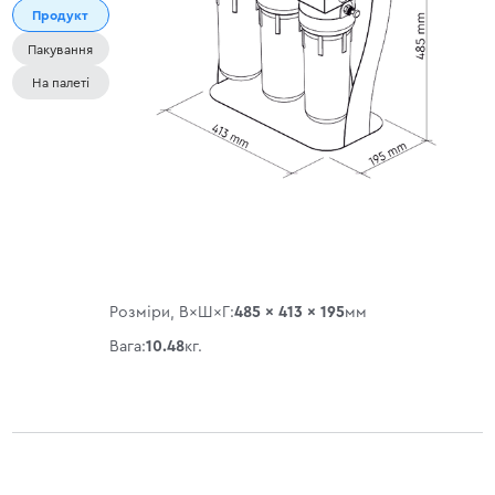
Продукт
Пакування
На палеті
Розміри, В×Ш×Г:
485 × 413 × 195
мм
Вага:
10.48
кг.