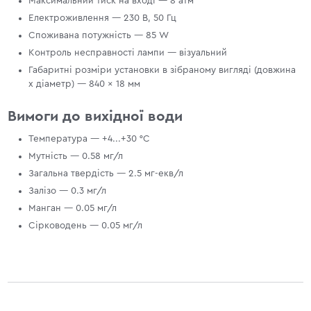
Максимальний тиск на вході — 8 атм
Електроживлення — 230 В, 50 Гц
Споживана потужність — 85 W
Контроль несправності лампи — візуальний
Габаритні розміри установки в зібраному вигляді (довжина
х діаметр) — 840 × 18 мм
Вимоги до вихідної води
Температура — +4...+30 °С
Мутність — 0.58 мг/л
Загальна твердість — 2.5 мг-екв/л
Залізо — 0.3 мг/л
Манган — 0.05 мг/л
Сірководень — 0.05 мг/л