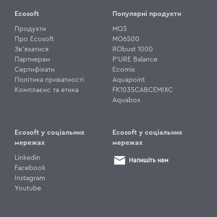
Ecosoft
Популярні продукти
Продукти
MO3
Про Ecosoft
MO6500
Зв'язатися
RObust 1000
Партнерам
P'URE Balance
Сертифікати
Ecomix
Політика приватності
Aquapoint
Комплаєнс та етика
FK1035CABCEMIXC
Aquabox
Ecosoft у соціальних
Ecosoft у соціальних
мережах
мережах
Linkedin
Напишіть нам
Facebook
Instagram
Youtube