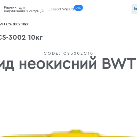
Рішення для
beta
І
Ecosoft Wizard
надзвичайних ситуацій
WT CS-3002 10кг
CS-3002 10кг
CODE:
CS3002C10
цид неокисний BWT 