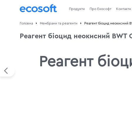
Продукти
Про Екософт
Контакти
Головна
Мембрани та реагенти
Реагент біоцид неокисний B
Реагент біоцид неокисний BWT 
Реагент біо