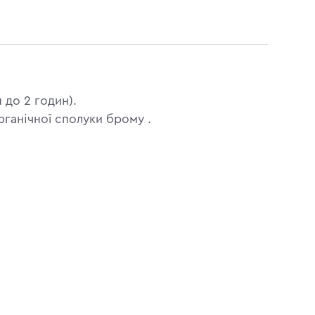
 до 2 годин).
ганічної сполуки брому .