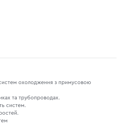
их систем охолодження з примусовою
иках та трубопроводах.
ть систем.
ростей.
тем