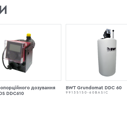
И
опорційного дозування
BWT Grundomat DDC 60
99135150-60BASIC
S DDC610
0