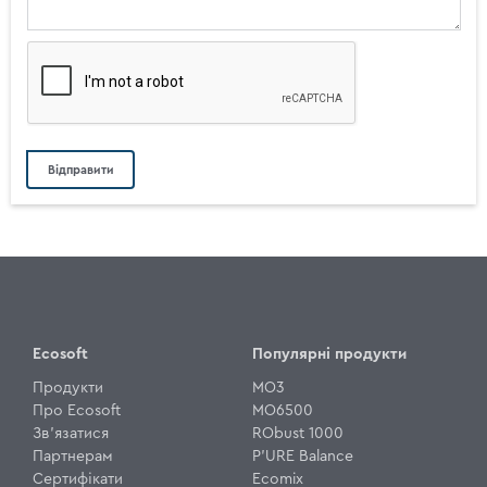
Ecosoft
Популярні продукти
Продукти
MO3
Про Ecosoft
MO6500
Зв'язатися
RObust 1000
Партнерам
P'URE Balance
Сертифікати
Ecomix