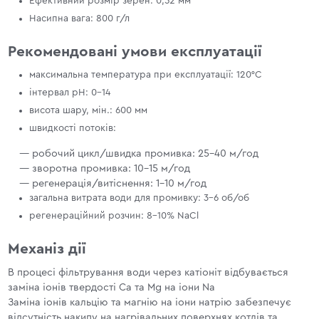
Ефективний розмір зерен: 0,52 мм
Насипна вага: 800 г/л
Рекомендовані умови експлуатації
максимальна температура при експлуатації: 120°C
інтервал рН: 0-14
висота шару, мін.: 600 мм
швидкості потоків:
— робочий цикл/швидка промивка: 25-40 м/год
— зворотна промивка: 10-15 м/год
— регенерація/витіснення: 1-10 м/год
загальна витрата води для промивку: 3-6 об/об
регенераційний розчин: 8-10% NaCl
Механіз дії
В процесі фільтрування води через катіоніт відбувається
заміна іонів твердості Ca та Mg на іони Na
Заміна іонів кальцію та магнію на іони натрію забезпечує
відсутність накипу на нагрівальних поверхнях котлів та