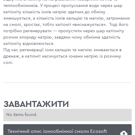
теплообмінників. У процесі пропускання води через шар
катіоніту кількість іонів натрію здатних до обміну
зменшується, а кількість іонів кальцію та магнію, затриманих
на смолі, зростає, тобто катіоніт «виснажується». Тоді його
потрібно регенерувати — пропустити через шар катіоніту
розчин хлориду натрію, завдяки чому обмінна здатність
катіоніту відновлюється.
Під час регенерації іони кальцію та магнію змиваються в
дренаж, а катіоніт насичується іонами натрію із розчину
солі.
ЗАВАНТАЖИТИ
No items found.
Технічний опис іонообмінної смоли Ecosoft