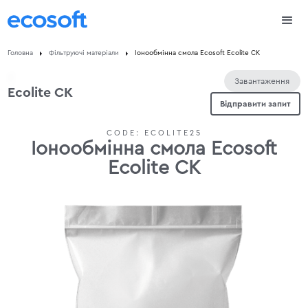
Головна
Фільтруючі матеріали
Іонообмінна смола Ecosoft Ecolite CK
Завантаження
Ecolite CK
Відправити запит
CODE:
ECOLITE25
Іонообмінна смола Ecosoft
Ecolite CK