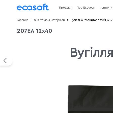
Продукти
Про Екософт
Контакти
Головна
Фільтруючі матеріали
Вугілля антрацитове 207EA 1
207EA 12х40
Вугілл