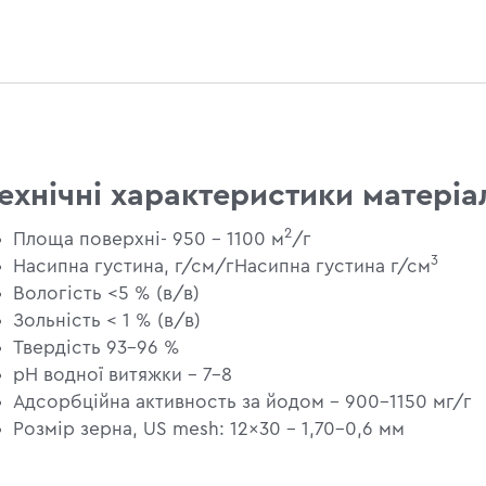
ехнічні характеристики матеріа
2
Площа поверхні- 950 - 1100 м
/г
3
Насипна густина, г/см/гНасипна густина г/см
Вологість <5 % (в/в)
Зольність < 1 % (в/в)
Твердість 93-96 %
pH водної витяжки - 7–8
Адсорбційна активность за йодом - 900-1150 мг/г
Розмір зерна, US mesh: 12×30 - 1,70–0,6 мм