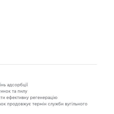
інь адсорбції
тинок та пилу
ити ефективну регенерацію
вок продовжує термін служби вугільного