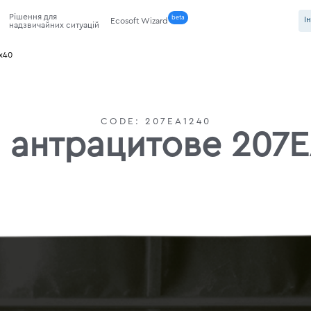
Рішення для
beta
І
Ecosoft Wizard
надзвичайних ситуацій
2х40
CODE:
207EA1240
я антрацитове 207E