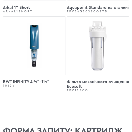
Arkal 1" Short
Aquapoint Standard на станині
ARKAL1SHORT
FPV24520SECOSTD
BWT INFINITY A ¾˝–1¼˝
Фільтр механічного очищення
10194
Ecosoft
FPV12ECO
ФОРМА ЗАПИТУ: КАРТРИДЖ