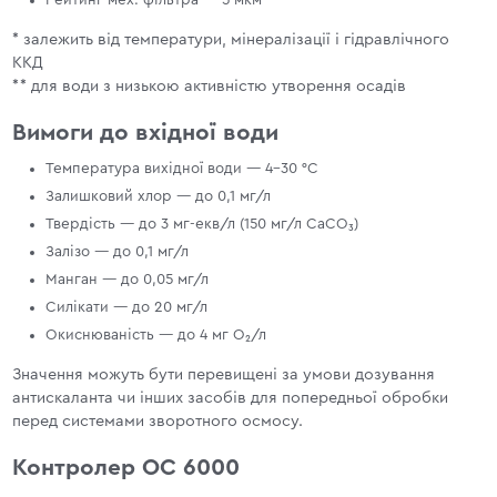
* залежить від температури, мінералізації і гідравлічного
ККД
** для води з низькою активністю утворення осадів
Вимоги до вхідної води
Температура вихідної води — 4–30 °С
Залишковий хлор — до 0,1 мг/л
Твердість — до 3 мг-екв/л (150 мг/л CaCO₃)
Залізо — до 0,1 мг/л
Манган — до 0,05 мг/л
Силікати — до 20 мг/л
Окиснюваність — до 4 мг О₂/л
Значення можуть бути перевищені за умови дозування
антискаланта чи інших засобів для попередньої обробки
перед системами зворотного осмосу.
Контролер ОС 6000