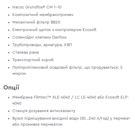
Насос Grundfos® CM 1-10
Композитний мембранотримач
Механічний фільтр BB20
Електричний щиток з контролером Ecosoft
Соленоїдні клапани Danfoss
Трубопроводи, арматура, КВП
Сталева рама
Транспортний короб
Поліпропіленовий осадовий фільтр, що продувається, 5
мікрон
Опції
Мембрана Filmtec™ XLE-4040 / LC LE-4040 або Ecosoft ЕLP-
4040
Станція дозування антискаланту
Вузол підмішування вихідної води (30…240 л/год) у пермеат
або промивка пермеатом