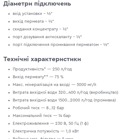
Діаметри підключень
вхід установки - ½"
вихід пермеата - ½"
скидання концентрату - ½"
порт дозування антискаланту - ½″
порт підключення промивання пермеатом - ½″
Технічні характеристики
Продуктивність* — 250 л/год
Вихід пермеату** — 75 %
Макс. мінералізація на вході — 3000 мг/л
Витрата вихідної води 320…400 л/год (виробництво)
Витрата вихідної води 1500…2000 л/год (промивка)
Робочий тиск — 8…12 бар
Максимальний тиск — 14 бар
Електроживлення — 230 В, 50 Гц (1 ф)
Електрична потужність — 1,0 кВт
Рейтинг мех. фільтра — 5 мкм