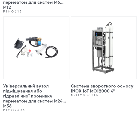
пермеатом для систем М6…
М12
PIMO612
Універсальний вузол
Система зворотного осмосу
підмішування або
INOX IoT МО12000 4"
MO12000TI6
гідравлічної промивки
пермеатом для систем М24…
М36
PIMO2436